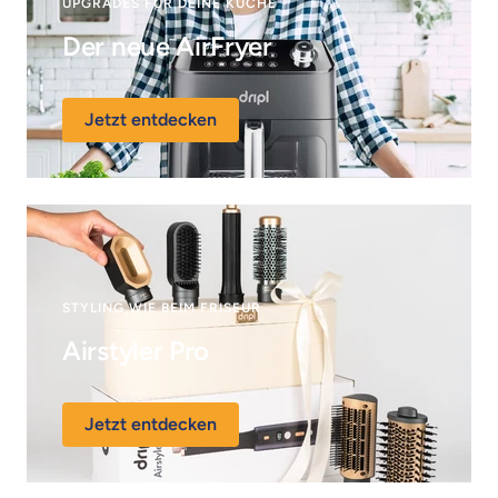
UPGRADES FÜR DEINE KÜCHE
Der neue AirFryer
Jetzt entdecken
STYLING WIE BEIM FRISEUR
Airstyler Pro
Jetzt entdecken