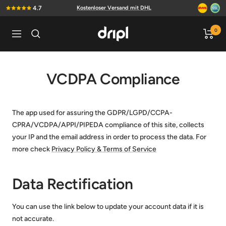
Direkt
4.7
Kostenloser Versand mit DHL
zum
Inhalt
Dripl
0
Navigation
Home
VCDPA Compliance
The app used for assuring the GDPR/LGPD/CCPA-
CPRA/VCDPA/APPI/PIPEDA compliance of this site, collects
your IP and the email address in order to process the data. For
more check
Privacy Policy & Terms of Service
Data Rectification
You can use the link below to update your account data if it is
not accurate.